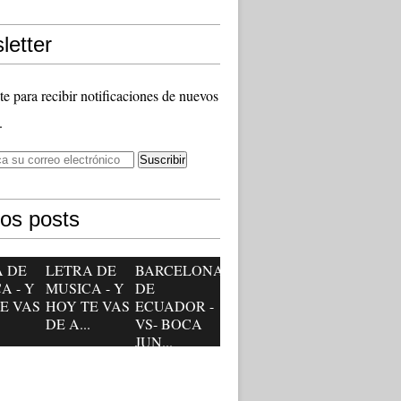
letter
te para recibir notificaciones de nuevos
.
mos posts
A DE
LETRA DE
BARCELONA
A - Y
MUSICA - Y
DE
E VAS
HOY TE VAS
ECUADOR -
.
DE A...
VS- BOCA
JUN...