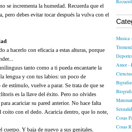
Recuerdo
o se incrementa la humedad. Recuerda que el
, pero debes evitar tocar después la vulva con el
Cate
Musica 
dad
Tremen
 a hacerlo con eficacia a estas alturas, porque
Deportes
der...
Amor - 
cunilinguus tanto como a ti pueda encantarte la
Ciencias
n la lengua y con tus labios: un poco de
Bigrafia
o de estímulo, vuelve a parar. Se trata de que se
Biografi
clítoris es la llave del éxito. Pero no olvides
Matemat
para acariciar su pared anterior. No hace falta
Sexualid
coito con el dedo. Acaricia dentro, que lo note,
Cosas Pa
Cosas R
el cuerpo. Y baja de nuevo a sus genitales.