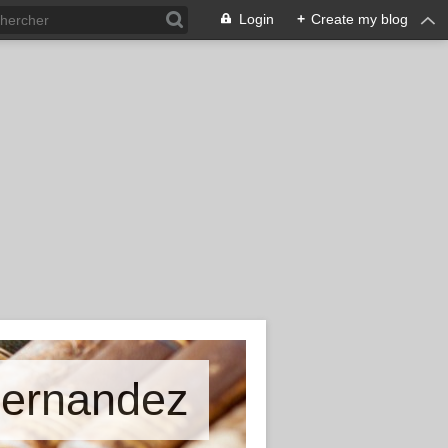
Login
+
Create my blog
Hernandez