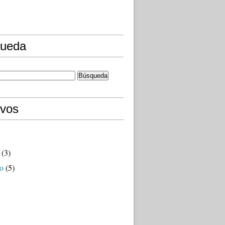
ueda
ivos
(3)
o
(5)