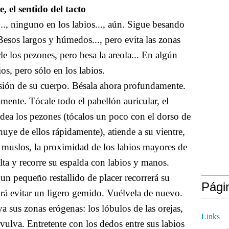
, el sentido del tacto
..., ninguno en los labios..., aún. Sigue besando
 Besos largos y húmedos..., pero evita las zonas
le los pezones, pero besa la areola... En algún
s, pero sólo en los labios.
ión de su cuerpo. Bésala ahora profundamente.
mente. Tócale todo el pabellón auricular, el
bordea los pezones (tócalos un poco con el dorso de
uye de ellos rápidamente), atiende a su vientre,
us muslos, la proximidad de los labios mayores de
elta y recorre su espalda con labios y manos.
un pequeño restallido de placer recorrerá su
Pági
rá evitar un ligero gemido. Vuélvela de nuevo.
a sus zonas erógenas: los lóbulos de las orejas,
Links
 vulva. Entretente con los dedos entre sus labios