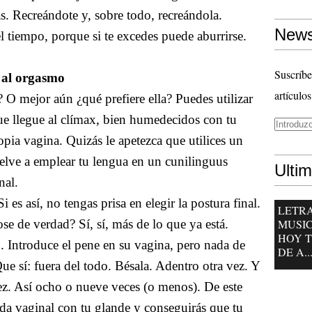
s. Recreándote y, sobre todo, recreándola.
News
el tiempo, porque si te excedes puede aburrirse.
Suscríbe
a al orgasmo
artículos
 O mejor aún ¿qué prefiere ella? Puedes utilizar
e llegue al clímax, bien humedecidos con tu
opia vagina. Quizás le apetezca que utilices un
elve a emplear tu lengua en un cunilinguus
Ulti
nal.
i es así, no tengas prisa en elegir la postura final.
LETR
se de verdad? Sí, sí, más de lo que ya está.
MUSIC
HOY T
o. Introduce el pene en su vagina, pero nada de
DE A..
e sí: fuera del todo. Bésala. Adentro otra vez. Y
vez. Así ocho o nueve veces (o menos). De este
ada vaginal con tu glande y conseguirás que tu