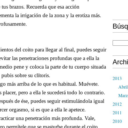
re tus brazos. Recuerda que esa acción
menta la irrigación de la zona y la erotiza más.
rofusamente.
Búsq
ntos del coito para llegar al final, puedes seguir
vitar las penetraciones profundas que a ella la
Arch
medio pene y coloca la parte de tu cuerpo situada
 pubis sobre su clítoris.
2013
lgo más arriba de lo que es habitual. Muévete.
Abril
placer, pero a ella le sucederá todo lo contrario.
Marz
spués de ése, puedes seguir estimulándola igual
2012
cer orgasmo, si es que a ella le apetece.
2011
racticar una penetración más profunda. Vale,
2010
ero permítele que se masturbe durante el coito.