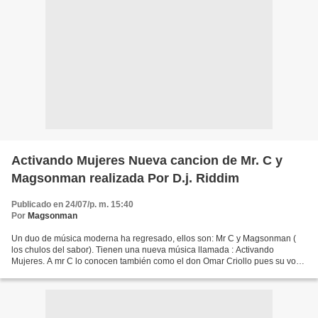
Activando Mujeres Nueva cancion de Mr. C y
Magsonman realizada Por D.j. Riddim
Publicado en 24/07/p. m. 15:40
Por
Magsonman
Un duo de música moderna ha regresado, ellos son: Mr C y Magsonman (
los chulos del sabor). Tienen una nueva música llamada : Activando
Mujeres. A mr C lo conocen también como el don Omar Criollo pues su voz
se asemeja a la del famoso Boricua. Magsonman...